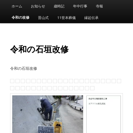
メ
メ
曹洞宗天照山来迎寺の行事予定、寺報、縁起、伝承を掲載
ホーム
お知らせ
歳時記
年中行事
寺報
メ
イ
イ
ン
ン
令和の改修
晋山式
11世本葬儀
縁起伝承
イ
コ
メ
曹洞宗天照山来迎寺
ン
ニ
ン
テ
ュ
ン
ー
コ
令和の石垣改修
ツ
へ
ン
移
動
令和の石垣改修
テ
ン
ツ
へ
移